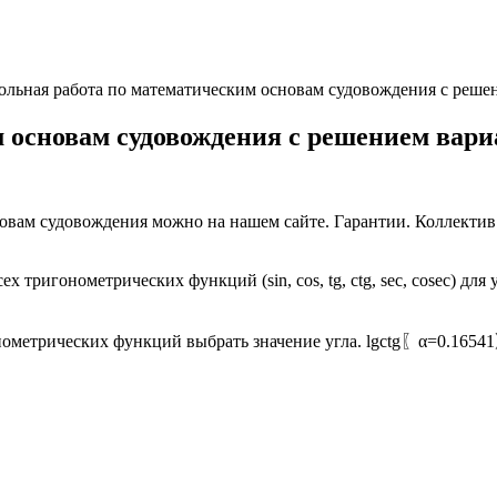
ольная работа по математическим основам судовождения с реше
 основам судовождения с решением вари
овам судовождения можно на нашем сайте. Гарантии. Коллектив
тригонометрических функций (sin, cos, tg, ctg, sec, cosec) дл
метрических функций выбрать значение угла. lg⁡ctg⁡〖α=0.1654