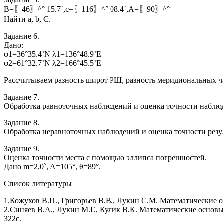
В=〖46〗^° 15.7`,c=〖116〗^° 08.4`,A=〖90〗^°
Найти a, b, C.
Задание 6.
Дано:
φ1=36°35.4’N λ1=136°48.9’E
φ2=61°32.7’N λ2=166°45.5’E
Рассчитываем разность широт РШ, разность меридиональных час
Задание 7.
Обработка равноточных наблюдений и оценка точности наблюд
Задание 8.
Обработка неравноточных наблюдений и оценка точности резул
Задание 9.
Оценка точности места с помощью эллипса погрешностей.
Дано m=2,0`, A=105°, θ=89°.
Список литературы
1.Кожухов В.П., Григорьев В.В., Лукин С.М. Математические ос
2.Синяев В.А., Лукин М.Г., Кулик В.К. Математические основы
322с.