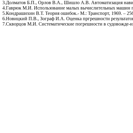
3.Долматов Б.П., Орлов В.А., Шишло А.В. Автоматизация нави
4.Гаврюк М.И. Использование малых вычислительных машин при
5.Кондрашихин В.Т. Теория ошибок.- М.: Транспорт, 1969. – 256
6.Новицкий П.В., Зограф И.А. Оценка пргрешности результатов 
7.Скворцов М.И. Систематические погрешности в судовожде-нии