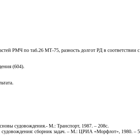
тей РМЧ по таб.26 МТ-75, разность долгот РД в соответствии с
ения (604).
ьтата.
новы судовождения.- М.: Транспорт, 1987. – 208с.
 судовождения: сборник задач. – М.: ЦРИА «Морфлот», 1980. – 