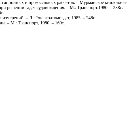
-гационных и промысловых расчетов. – Мурманское книжное изда
 решении задач судовождения. – М.: Транспорт.1980. – 238с.
с.
измерений. – Л.: Энергоатомиздат, 1985. – 248с.
. – М.: Транспорт, 1980. – 169с.