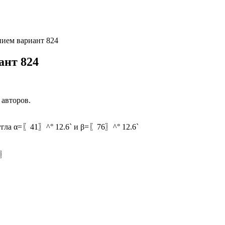
нием вариант 824
ант 824
 авторов.
я угла α=〖41〗^° 12.6` и β=〖76〗^° 12.6`
1〗