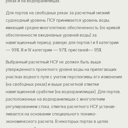
реках и на водохранилищах.
Для портов на свободных реках за расчетный низкий
судоход­ный уровень ПСУ принимается уровень воды,
имеющий средне-многолетнюю обеспеченность (по кривой
обеспеченности ежеднев­ных уровней воды) за
навигационный период, равную для портов I и II категории
— 99%, III и IV категории — 97%, пристаней— 95%.
Выбранный расчетный НСУ не должен быть выше
утвержден­ного проектного уровня воды на прилегающих
участках водного пути с учетом перспективы его изменения
(на свободных реках) и выше расчетной отметки
навигационной сработки (на водохрани­лищах). Для портов,
расположенных на водохранилищах с мно­голетним
регулированием стока, отметка расчетного НСУ устанав­
ливается на основании специального технико-
экономического рас­чета. В некоторых портах в целях