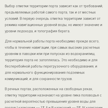
Вы­бор отметки территории порта зависит как от требований,
предъ­являемых работой самого порта, так и от местных
условий. В первую очередь отметка территории зависит от
режима навига­ционных уровней воды, но имеют значение и
уровни ледохода, и топография берега.
Для нормальной работы порта необходимо прежде всего,
что­бы в течение навигации, при самых высоких расчетных
уровням в паводки или при попусках из водохранилищ,
территория порта не затоплялась. Это необходимо и для
бесперебойной работы пе­регрузочного оборудования, и
для нормального функционирования подземных
коммуникаций, и для сохранности грузов.
В речных портах, расположенных на свободных реках,
отмет­ку территории назначают на уровне пика половодья с
расчетной вероятностью превышения уровня воды для
портов I категории — 1%, II и III категорий — 5%, IV категории