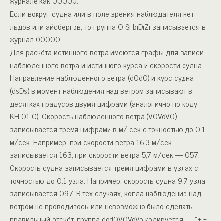
журнале как 00000.
Если вокруг судна или в поле зрения наблюдателя нет
льдов или айсбергов, то группа О Si biDiZi записывается в
журнал 00000.
Для расчёта истинного ветра имеются графы для записи
наблюденного ветра и истинного курса и скорости судна.
Направление наблюденного ветра (d0d0) и курс судна
(dsDs) в момент наблюдения над ветром записывают в
десятках градусов двумя цифрами (аналогично по коду
КН-01-С). Скорость наблюденного ветра (V0VoV0)
записывается тремя цифрами в м/ сек с точностью до 0,1
м/сек. Например, при скорости ветра 16,3 м/сек
записывается 163, при скорости ветра 5,7 м/сек — 057.
Скорость судна записывается тремя цифрами в узлах с
точностью до 0,1 узла. Например, скорость судна 9,7 узла
записывается 097. В тех случаях, когда наблюдение над
ветром не проводилось или невозможно было сделать
правильный отсчёт, группа dod0V0VoVo кодируется — «+ +